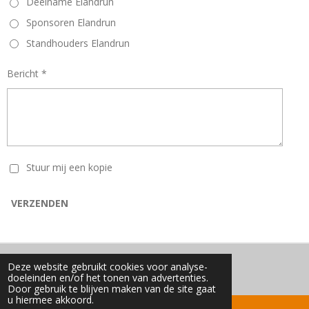
Deelname Elandrun
Sponsoren Elandrun
Standhouders Elandrun
Bericht *
Stuur mij een kopie
VERZENDEN
Deze website gebruikt cookies voor analyse-
© 2016 - 2026 Elandrun
doeleinden en/of het tonen van advertenties.
Door gebruik te blijven maken van de site gaat
u hiermee akkoord.