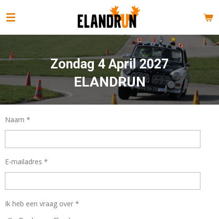
Ga
direct
naar
de
hoofdinhoud
Zondag 4 April 2027
ELANDRUN
Naam *
E-mailadres *
Ik heb een vraag over *