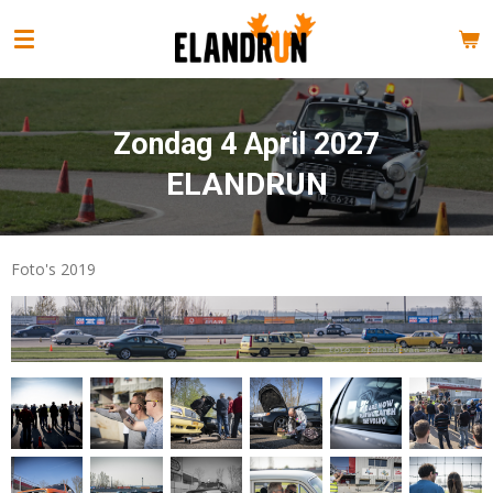
Ga
direct
naar
de
hoofdinhoud
Zondag 4 April 2027
ELANDRUN
Foto's 2019