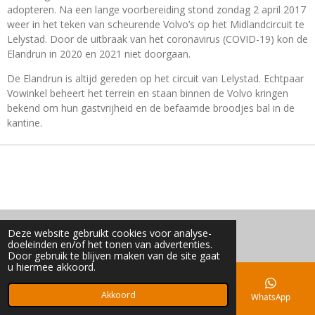
adopteren. Na een lange voorbereiding stond zondag 2 april 2017
weer in het teken van scheurende Volvo’s op het Midlandcircuit te
Lelystad. Door de uitbraak van het coronavirus (COVID-19) kon de
Elandrun in 2020 en 2021 niet doorgaan.
De Elandrun is altijd gereden op het circuit van Lelystad. Echtpaar
Vowinkel beheert het terrein en staan binnen de Volvo kringen
bekend om hun gastvrijheid en de befaamde broodjes bal in de
kantine.
Deze website gebruikt cookies voor analyse-
© 2016 - 2026 Elandrun
doeleinden en/of het tonen van advertenties.
Door gebruik te blijven maken van de site gaat
u hiermee akkoord.
Akkoord
E-mailadres
Kaart
Facebook
WhatsApp