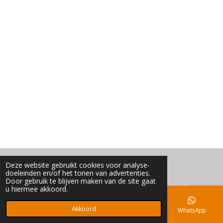
Deze website gebruikt cookies voor analyse-
© 2016 - 2026 Elandrun
doeleinden en/of het tonen van advertenties.
Door gebruik te blijven maken van de site gaat
u hiermee akkoord.
Akkoord
E-mailadres
Kaart
Facebook
WhatsApp